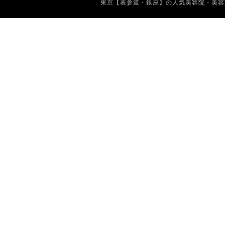
東京【表参道・銀座】の人気美容院・美容室 Copyrig