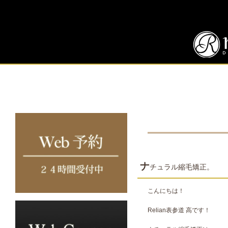
ナ
チュラル縮毛矯正。
こんにちは！
Relian表参道 高です！