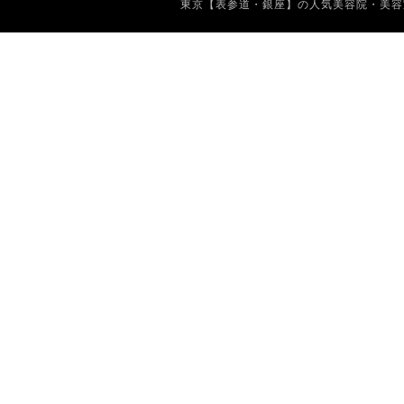
東京【表参道・銀座】の人気美容院・美容室 Copyrig