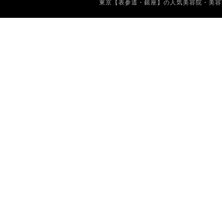
東京【表参道・銀座】の人気美容院・美容室 Copyrig