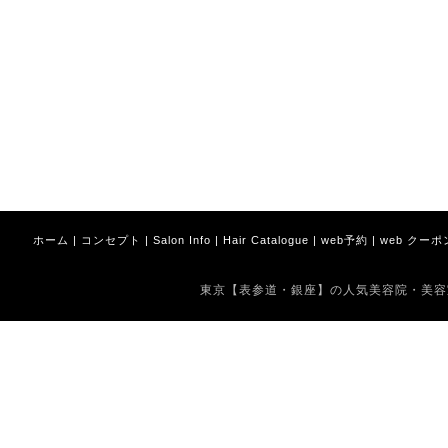
ホーム
|
コンセプト
|
Salon Info
|
Hair Catalogue
|
web予約
|
web クーポ
東京【表参道・銀座】の人気美容院・美容室 Copyrig