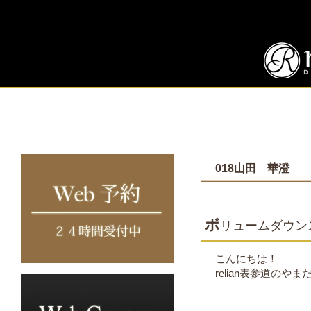
018山田 華澄
ボ
リュームダウン
こんにちは！
relian表参道のや