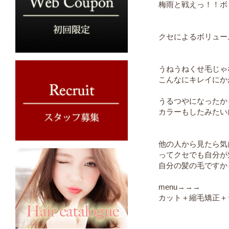
梅雨と戦えっ！！ボ
クセによるボリューム
うねうねくせ毛じゃ
こんなにキレイにか
うるつやになったか
カラーもしたみたい
他の人から見たら気
ってクセでも自分が
自分の髪の毛ですか
menu→→→
カット＋縮毛矯正＋