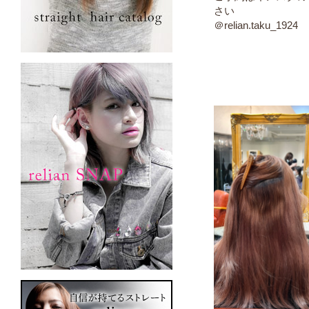
さい
＠relian.taku_1924