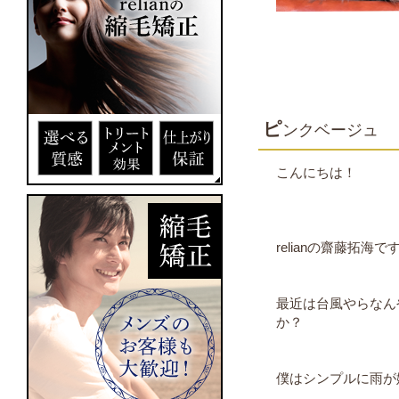
ピ
ンクベージュ
こんにちは！
relianの齋藤拓海で
最近は台風やらなん
か？
僕はシンプルに雨が