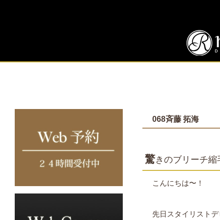
068斉藤 拓海
驚
きのブリーチ縮
こんにちは〜！
先日スタイリストデ