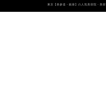
東京【表参道・銀座】の人気美容院・美容室 Copyrig