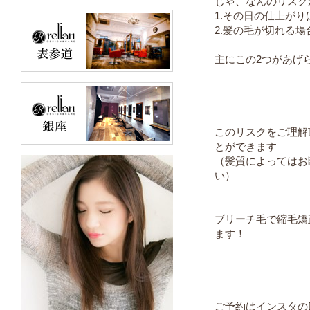
じゃ、なんのリスク
1.その日の仕上が
2.髪の毛が切れる場
主にこの2つがあげ
このリスクをご理解
とができます
（髪質によってはお
い）
ブリーチ毛で縮毛矯
ます！
ご予約はインスタの