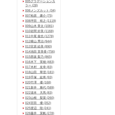
005グラデーションカ
ラー (28)
006メンズカット (34)
007柏原 庸介 (75)
008坪田 裕之 (1119)
009山木 章太 (1081)
010岩間 好美 (1168)
011中尾 俊也 (1278)
012横山 秀治 (944)
013宮原 絵美 (890)
014池田 芙美香 (756)
015西坂 梨乃 (865)
016木下 実穂 (483)
017木村 友幸 (83)
018山田 華澄 (181)
019手塚 紘将 (93)
020竹澤 優 (168)
021新井 雅代 (589)
022湯本 天馬 (83)
023山根 梨菜 (260)
024宮田 優 (352)
025渡辺 陸 (241)
026藤井 茉帆 (278)