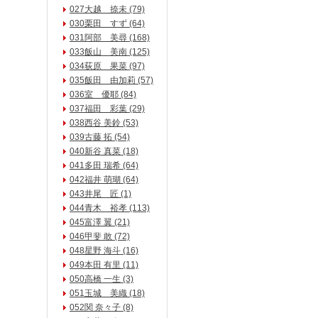
027大越 捺未 (79)
030栗田 すず (64)
031阿部 美尋 (168)
033飯山 美南 (125)
034荻原 果菜 (97)
035飯田 由加莉 (57)
036室 優耶 (84)
037福田 彩葉 (29)
038西谷 美鈴 (53)
039古藤 拓 (54)
040新谷 真菜 (18)
041多田 瑞希 (64)
042福井 萌瑚 (64)
043井尾 匠 (1)
044青木 裕孝 (113)
045富澤 翼 (21)
046甲斐 敢 (72)
048星野 海斗 (16)
049本田 有里 (11)
050高橋 一生 (3)
051玉城 美織 (18)
052関 奈々子 (8)