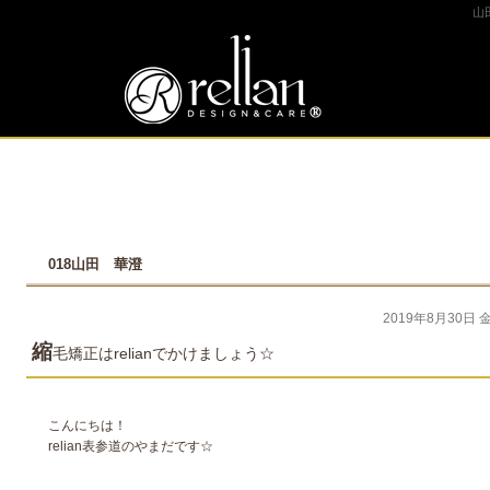
山
018山田 華澄
2019年8月30日 
縮
毛矯正はrelianでかけましょう☆
こんにちは！
relian表参道のやまだです☆