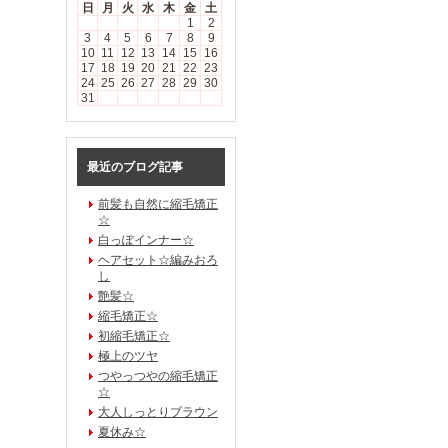
日
月
火
水
木
金
土
1
2
3
4
5
6
7
8
9
10
11
12
13
14
15
16
17
18
19
20
21
22
23
24
25
26
27
28
29
30
31
最近のブログ記事
前髪も自然に縮毛矯正
☆
白っぽインナー☆
ヘアセット☆編みおろ
し
艶髪☆
縮毛矯正☆
初縮毛矯正☆
極上のツヤ
つやっつやの縮毛矯正
☆
大人しっとりブラウン
夏休み☆