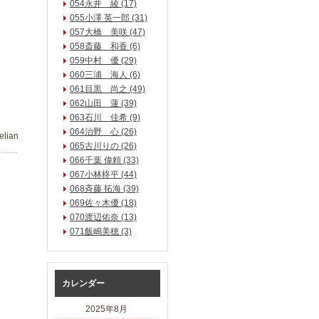
054永井 綾 (17)
055小澤 英一郎 (31)
057大橋 美咲 (47)
058斎藤 和香 (6)
059中村 優 (29)
060三浦 海人 (6)
061目黒 尚之 (49)
062山田 蓮 (39)
063石川 佳希 (9)
064治野 心 (26)
lian
065古川りの (26)
066千葉 偉頼 (33)
067小林柊平 (44)
068斉藤 拓海 (39)
069佐々木優 (18)
070渡辺佑奈 (13)
071飯嶋美穂 (3)
カレンダー
2025年8月