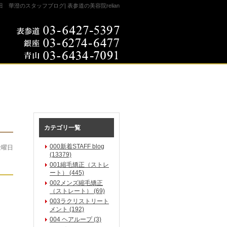
田 華澄のスタッフブログ| 表参道の美容院relian
カテゴリ一覧
000新着STAFF blog
金曜日
(13379)
001縮毛矯正（ストレ
ート） (445)
002メンズ縮毛矯正
（ストレート） (69)
003ラクリストリート
メント (192)
004 ヘアループ (3)