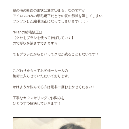
髪の毛の断面の形状は通常◯まる、なのですが
アイロンのみの縮毛矯正だとその髪の形状を潰してしまい
ツンツンした縮毛矯正になってしまいます(；；)
relianの縮毛矯正は
【クセをブラシを使って伸ばしていく】
ので形状を潰さずできます☆
でもブラシだからといってクセが残ることもないです！
こだわりをもってお客様一人一人の
施術に入らせていただいております。
かけようか悩んでる方は是非一度おまかせください！
丁寧なカウンセリングでお悩みを
ひとつずつ解決していきます！