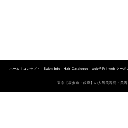
ホーム
|
コンセプト
|
Salon Info
|
Hair Catalogue
|
web予約
|
web クーポ
東京【表参道・銀座】の人気美容院・美容室 Copyrig