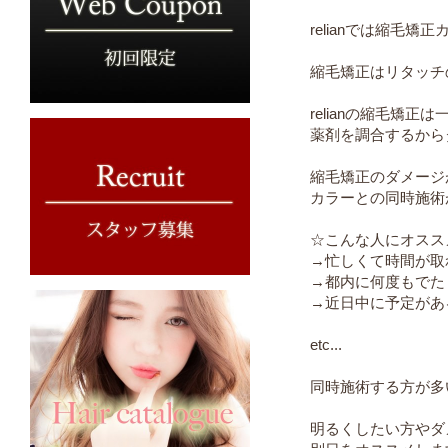
relianでは縮毛
縮毛矯正はリタッチ
relianの縮毛矯
薬剤を調合するから
縮毛矯正のダメージ
カラーとの同時施術
☆こんな人にオスス
→忙しくて時間が取
→都内に何度もでた
→近日中に予定があ
etc...
同時施術する方が多
明るくしたい方やダ