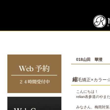
018山田 華澄
縮
毛矯正×カラー
こんにちは！
relian表参道のや
みなさん、梅雨対策