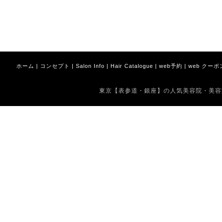
ホーム
|
コンセプト
|
Salon Info
|
Hair Catalogue
|
web予約
|
web クーポ
東京【表参道・銀座】の人気美容院・美容室 Copyrig