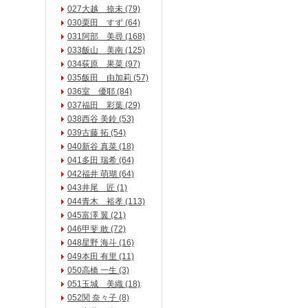
027大越 捺未 (79)
030栗田 すず (64)
031阿部 美尋 (168)
033飯山 美南 (125)
034荻原 果菜 (97)
035飯田 由加莉 (57)
036室 優耶 (84)
037福田 彩葉 (29)
038西谷 美鈴 (53)
039古藤 拓 (54)
040新谷 真菜 (18)
041多田 瑞希 (64)
042福井 萌瑚 (64)
043井尾 匠 (1)
044青木 裕孝 (113)
045富澤 翼 (21)
046甲斐 敢 (72)
048星野 海斗 (16)
049本田 有里 (11)
050高橋 一生 (3)
051玉城 美織 (18)
052関 奈々子 (8)