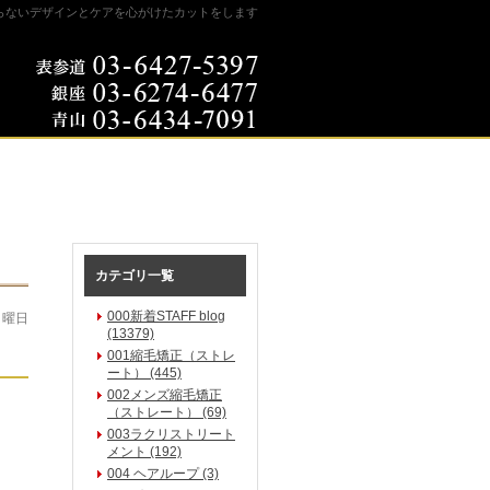
らないデザインとケアを心がけたカットをします
カテゴリ一覧
000新着STAFF blog
月曜日
(13379)
001縮毛矯正（ストレ
ート） (445)
002メンズ縮毛矯正
（ストレート） (69)
003ラクリストリート
メント (192)
004 ヘアループ (3)