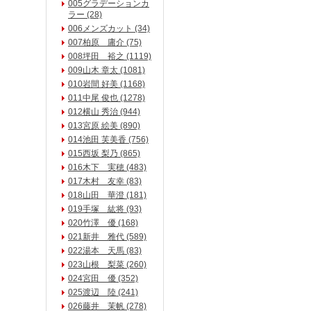
005グラデーションカ
ラー (28)
006メンズカット (34)
007柏原 庸介 (75)
008坪田 裕之 (1119)
009山木 章太 (1081)
010岩間 好美 (1168)
011中尾 俊也 (1278)
012横山 秀治 (944)
013宮原 絵美 (890)
014池田 芙美香 (756)
015西坂 梨乃 (865)
016木下 実穂 (483)
017木村 友幸 (83)
018山田 華澄 (181)
019手塚 紘将 (93)
020竹澤 優 (168)
021新井 雅代 (589)
022湯本 天馬 (83)
023山根 梨菜 (260)
024宮田 優 (352)
025渡辺 陸 (241)
026藤井 茉帆 (278)