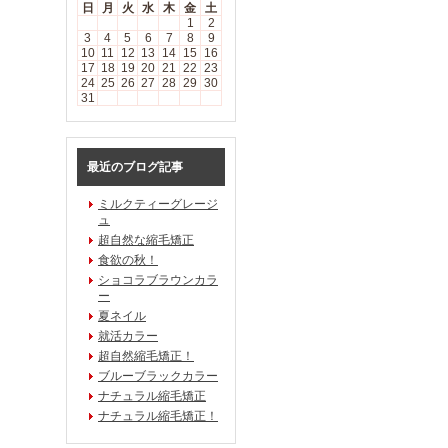
日
月
火
水
木
金
土
1
2
3
4
5
6
7
8
9
10
11
12
13
14
15
16
17
18
19
20
21
22
23
24
25
26
27
28
29
30
31
最近のブログ記事
ミルクティーグレージ
ュ
超自然な縮毛矯正
食欲の秋！
ショコラブラウンカラ
ー
夏ネイル
就活カラー
超自然縮毛矯正！
ブルーブラックカラー
ナチュラル縮毛矯正
ナチュラル縮毛矯正！