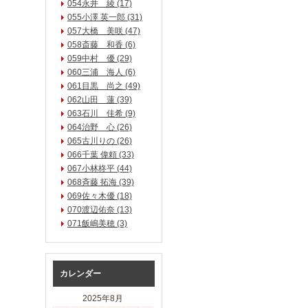
054永井 綾 (17)
055小澤 英一郎 (31)
057大橋 美咲 (47)
058斎藤 和香 (6)
059中村 優 (29)
060三浦 海人 (6)
061目黒 尚之 (49)
062山田 蓮 (39)
063石川 佳希 (9)
064治野 心 (26)
065古川りの (26)
066千葉 偉頼 (33)
067小林柊平 (44)
068斉藤 拓海 (39)
069佐々木優 (18)
070渡辺佑奈 (13)
071飯嶋美穂 (3)
カレンダー
2025年8月