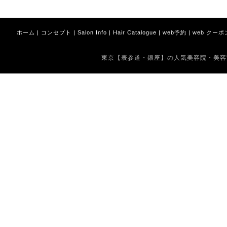
ホーム
|
コンセプト
|
Salon Info
|
Hair Catalogue
|
web予約
|
web クーポ
東京【表参道・銀座】の人気美容院・美容室 Copyrig