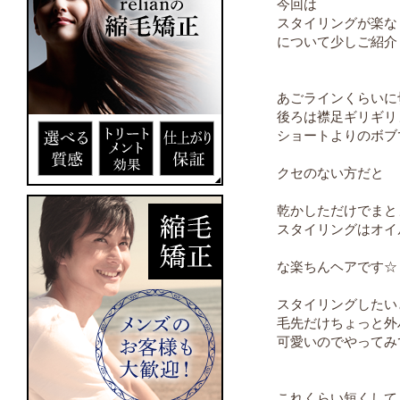
今回は
スタイリングが楽な
について少しご紹介しま
あごラインくらいに
後ろは襟足ギリギリ
ショートよりのボブ
クセのない方だと
乾かしただけでまと
スタイリングはオイ
な楽ちんヘアです☆
スタイリングしたい
毛先だけちょっと外
可愛いのでやってみ
これくらい短くして