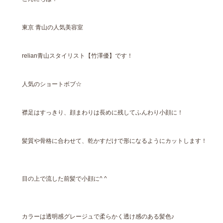
東京 青山の人気美容室
relian青山スタイリスト【竹澤優】です！
人気のショートボブ☆
襟足はすっきり、顔まわりは長めに残してふんわり小顔に！
髪質や骨格に合わせて、乾かすだけで形になるようにカットします！
目の上で流した前髪で小顔に^ ^
カラーは透明感グレージュで柔らかく透け感のある髪色♪