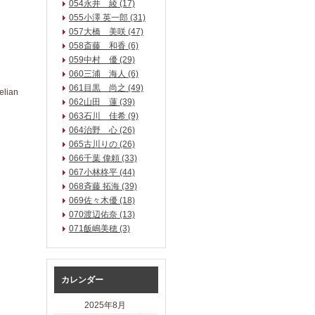
054永井 綾 (17)
055小澤 英一郎 (31)
057大橋 美咲 (47)
058斎藤 和香 (6)
059中村 優 (29)
060三浦 海人 (6)
061目黒 尚之 (49)
lian
062山田 蓮 (39)
063石川 佳希 (9)
064治野 心 (26)
065古川りの (26)
066千葉 偉頼 (33)
067小林柊平 (44)
068斉藤 拓海 (39)
069佐々木優 (18)
070渡辺佑奈 (13)
071飯嶋美穂 (3)
カレンダー
2025年8月