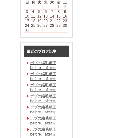
日
月
火
水
木
金
土
1
2
3
4
5
6
7
8
9
10
11
12
13
14
15
16
17
18
19
20
21
22
23
24
25
26
27
28
29
30
31
最近のブログ記事
ボブの縮毛矯正
before、after☆
ボブの縮毛矯正
before、after☆
ボブの縮毛矯正
before、after☆
ボブの縮毛矯正
before、after☆
ボブの縮毛矯正
before、after☆
ボブの縮毛矯正
before、after☆
ボブの縮毛矯正
before、after☆