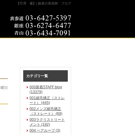
【竹澤 優】| 銀座の美容師 ブログ
カテゴリ一覧
000新着STAFF blog
木曜日
(13379)
001縮毛矯正（ストレ
ート） (445)
002メンズ縮毛矯正
（ストレート） (69)
003ラクリストリート
メント (192)
004 ヘアループ (3)