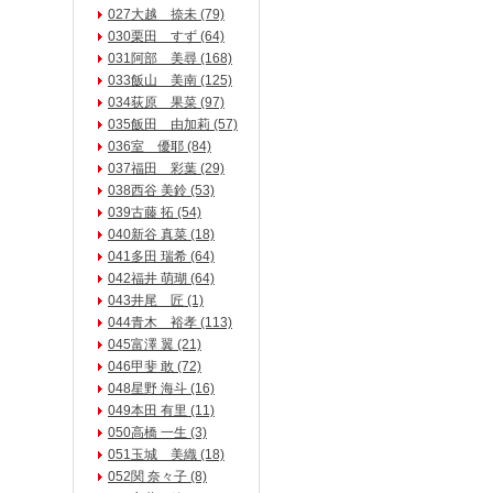
027大越 捺未 (79)
030栗田 すず (64)
031阿部 美尋 (168)
033飯山 美南 (125)
034荻原 果菜 (97)
035飯田 由加莉 (57)
036室 優耶 (84)
037福田 彩葉 (29)
038西谷 美鈴 (53)
039古藤 拓 (54)
040新谷 真菜 (18)
041多田 瑞希 (64)
042福井 萌瑚 (64)
043井尾 匠 (1)
044青木 裕孝 (113)
045富澤 翼 (21)
046甲斐 敢 (72)
048星野 海斗 (16)
049本田 有里 (11)
050高橋 一生 (3)
051玉城 美織 (18)
052関 奈々子 (8)