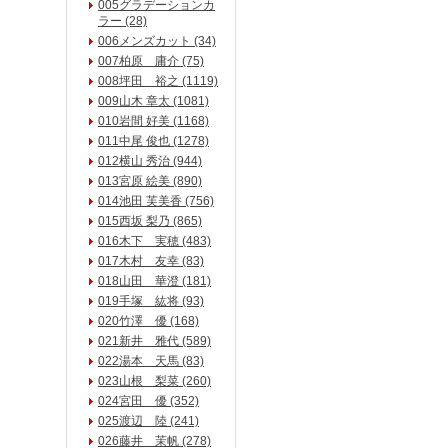
005グラデーションカ
ラー (28)
006メンズカット (34)
007柏原 庸介 (75)
008坪田 裕之 (1119)
009山木 章太 (1081)
010岩間 好美 (1168)
011中尾 俊也 (1278)
012横山 秀治 (944)
013宮原 絵美 (890)
014池田 芙美香 (756)
015西坂 梨乃 (865)
016木下 実穂 (483)
017木村 友幸 (83)
018山田 華澄 (181)
019手塚 紘将 (93)
020竹澤 優 (168)
021新井 雅代 (589)
022湯本 天馬 (83)
023山根 梨菜 (260)
024宮田 優 (352)
025渡辺 陸 (241)
026藤井 茉帆 (278)