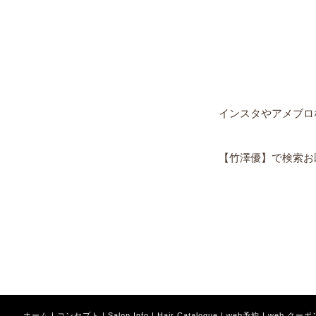
インスタやアメブロ
【竹澤優】で検索お願
ホーム
|
コンセプト
|
Salon Info
|
Hair Catalogue
|
web予約
|
web クーポ