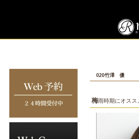
020竹澤 優
梅
雨時期にオスス