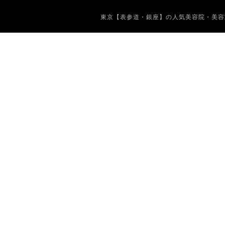
東京【表参道・銀座】の人気美容院・美容室 Copyrig