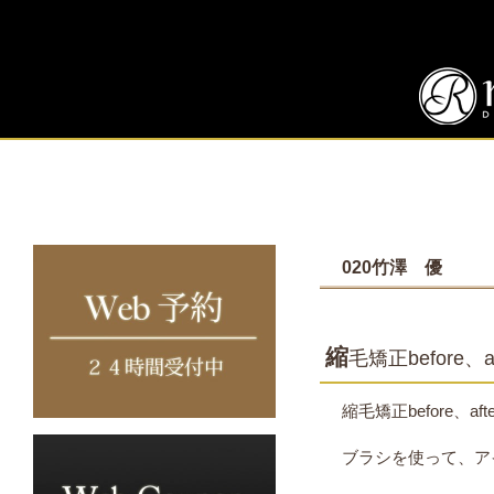
020竹澤 優
縮
毛矯正before、a
縮毛矯正before、aft
ブラシを使って、ア