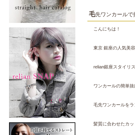
毛
先ワンカールで
こんにちは！
東京 銀座の人気美
relian銀座スタイ
ワンカールの簡単抜
毛先ワンカールをラ
髪質に合わせたカッ