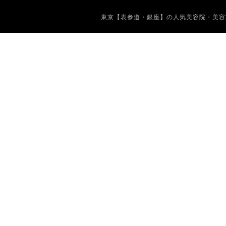
東京【表参道・銀座】の人気美容院・美容室 Copyrig