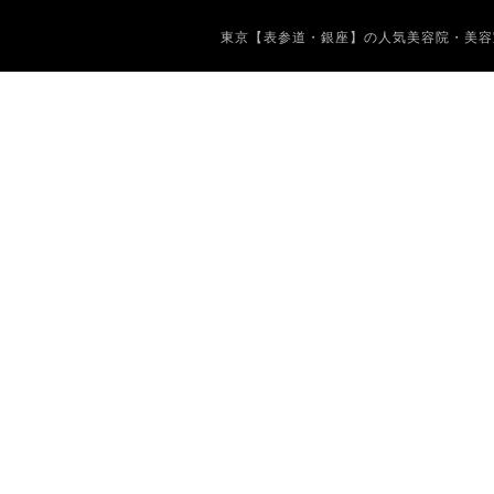
東京【表参道・銀座】の人気美容院・美容室 Copyrig